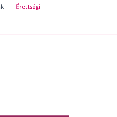
ák
Érettségi