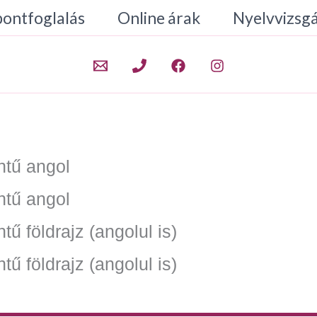
pontfoglalás
Online árak
Nyelvvizsg
ntű angol
ntű angol
ű földrajz (angolul is)
tű földrajz (angolul is)